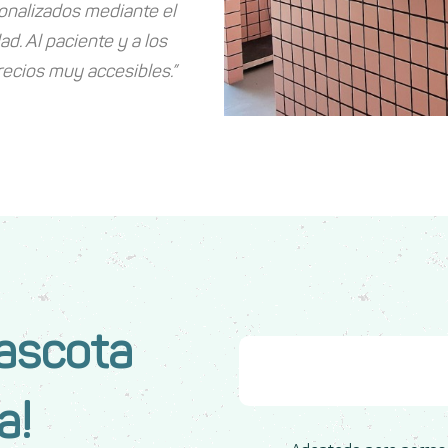
sonalizados mediante el
d. Al paciente y a los
precios muy accesibles.”
Mascota
UN SERVICIO 
a!