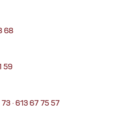
8 68
1 59
 73 · 613 67 75 57