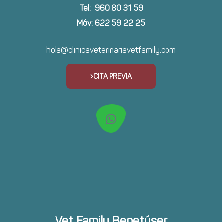
Tel: 960 80 31 59
Móv: 622 59 22 25
hola@clinicaveterinariavetfamily.com
CITA PREVIA
Vet Family Benetúser