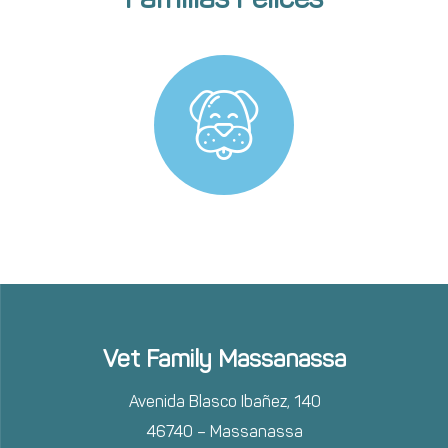
Vet Family Massanassa
Avenida Blasco Ibañez, 140
46740 – Massanassa