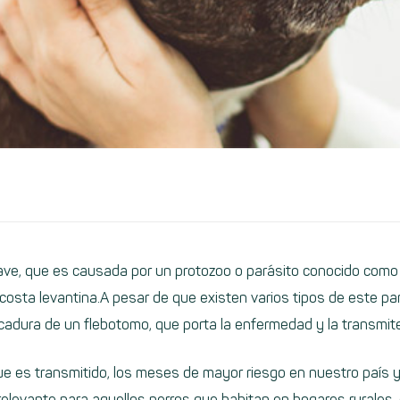
ve, que es causada por un protozoo o parásito conocido como 
osta levantina.A pesar de que existen varios tipos de este p
 picadura de un flebotomo, que porta la enfermedad y la transmi
e es transmitido, los meses de mayor riesgo en nuestro país y 
levante para aquellos perros que habitan en hogares rurales,