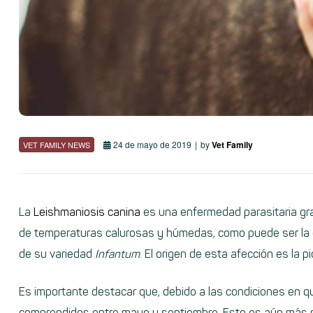
24 de mayo de 2019
by
Vet Family
VET FAMILY NEWS
La
Leishmaniosis canina
es una enfermedad parasitaria gra
de temperaturas calurosas y húmedas, como puede ser la c
de su variedad
Infantum
. El origen de esta afección es la
Es importante destacar que, debido a las condiciones en qu
comprendidos entre mayo y septiembre. Esto es aún más re