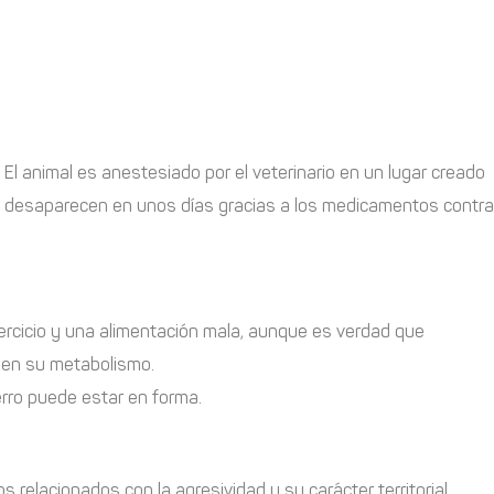
 El animal es anestesiado por el veterinario en un lugar creado
ión desaparecen en unos días gracias a los medicamentos contra
ejercicio y una alimentación mala, aunque es verdad que
s en su metabolismo.
erro puede estar en forma.
elacionados con la agresividad y su carácter territorial,