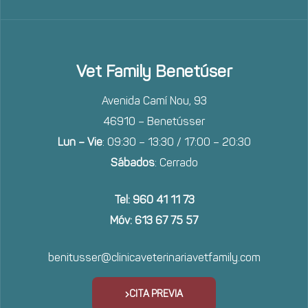
Vet Family Benetúser
Avenida Camí Nou, 93
46910 – Benetússer
Lun – Vie
: 09:30 – 13:30 / 17:00 – 20:30
Sábados
: Cerrado
Tel: 960 41 11 73
Móv: 613 67 75 57
benitusser@clinicaveterinariavetfamily.com
CITA PREVIA